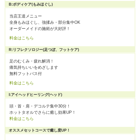
B:ボディケア(もみほぐし)
当店王道メニュー
全身もみほぐし、強揉み・部分集中OK
オーダーメイドの施術が大好評！
料金はこちら
R:リフレクソロジー(足つぼ、フットケア)
足のむくみ・疲れ解消！
痛気持ちいいをめざします
無料フットバス付
料金はこちら
I:アイヘッドヒーリング(ヘッド)
頭・首・肩・デコルテ集中30分！
ホットタオルでさらに癒し効果UP！
料金はこちら
オススメセットコースで癒し度UP！