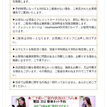
生致致します。
▶予約時間になっても5分以上ご連絡がない場合、ご来店されたお客様
優先でご案内いたします。
▶お支払いは現金とクレジットカード(※)となり、前払い制となってお
ります。ご延長の場合は施術後に追加料金を別途頂戴致します。
※：クレジットカードは「visa/master/iD/JCBグループ」が使用可能と
なります。
▶ご延長は10分～となります。お気軽にスタッフにお申し付け下さ
い。
▶セラピストを指名頂く場合、別途￥300(税込￥330)が発生致します。
▶お客様の健康状態等に問題があると判断した場合、お断りする場合も
御座いますので、ご了承下さい。
▶当店指定の服を着用出来なかった場合は、施術をお断り、又は中断す
る場合もございます。その場合は、ご返金出来かねますのでご了承下さ
い。
▶当店では医療に関する行為は一切行っておりません。あらかじめご了
承ください。。