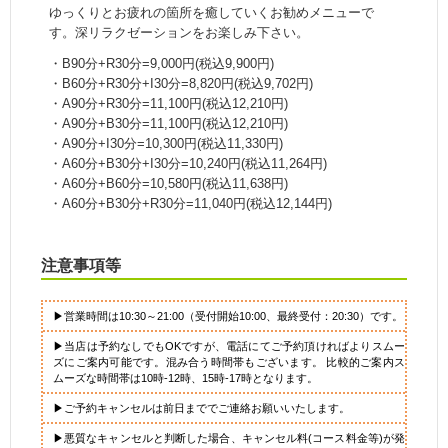
ゆっくりとお疲れの箇所を癒していくお勧めメニューで
す。深リラクゼーションをお楽しみ下さい。
・B90分+R30分=9,000円(税込9,900円)
・B60分+R30分+I30分=8,820円(税込9,702円)
・A90分+R30分=11,100円(税込12,210円)
・A90分+B30分=11,100円(税込12,210円)
・A90分+I30分=10,300円(税込11,330円)
・A60分+B30分+I30分=10,240円(税込11,264円)
・A60分+B60分=10,580円(税込11,638円)
・A60分+B30分+R30分=11,040円(税込12,144円)
注意事項等
▶営業時間は10:30～21:00（受付開始10:00、最終受付：20:30）です。
▶当店は予約なしでもOKですが、電話にてご予約頂ければよりスムー
ズにご案内可能です。混み合う時間帯もございます。 比較的ご案内ス
ムーズな時間帯は10時-12時、15時-17時となります。
▶ご予約キャンセルは前日まででご連絡お願いいたします。
▶悪質なキャンセルと判断した場合、キャンセル料(コース料金等)が発