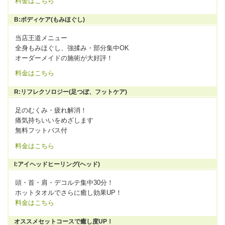
料金はこちら
B:ボディケア(もみほぐし)
当店王道メニュー
全身もみほぐし、強揉み・部分集中OK
オーダーメイドの施術が大好評！
料金はこちら
R:リフレクソロジー(足つぼ、フットケア)
足のむくみ・疲れ解消！
痛気持ちいいをめざします
無料フットバス付
料金はこちら
I:アイヘッドヒーリング(ヘッド)
頭・首・肩・デコルテ集中30分！
ホットタオルでさらに癒し効果UP！
料金はこちら
オススメセットコースで癒し度UP！