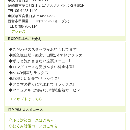
◆阪急塚口店 〒661-0012
尼崎市南塚口町2-1-2-17 さんさんタウン2番館1F
TEL.06-6423-1140
◆阪急西宮北口店 〒662-0832
西宮市甲風園1-1-13(2025/3/1オープン)
TEL.0798-78-8114
→
アクセス
BODYELLのこだわり
◆こだわりのスタッフがお待ちしてます!
◆阪急塚口駅・西宮北口駅1分で好アクセス!
◆ずっと飽きさせない充実メニュー!
◆ロングコースを受けやすい料金体系!
◆5つの個室リラックス!
◆心地よい音楽でリラックス!
◆アロマの香りに包まれてリラックス!
◆マニュアルに頼らない地域密着サービス
コンセプトはこちら
目的別オススメコース
◇冷え対策コースはこちら
◇むくみ対策コースはこちら